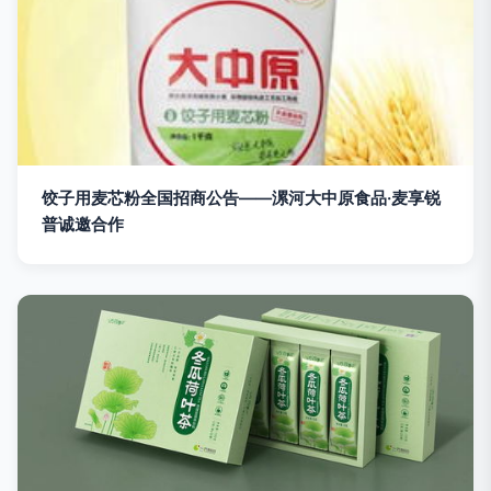
饺子用麦芯粉全国招商公告——漯河大中原食品·麦享锐
普诚邀合作