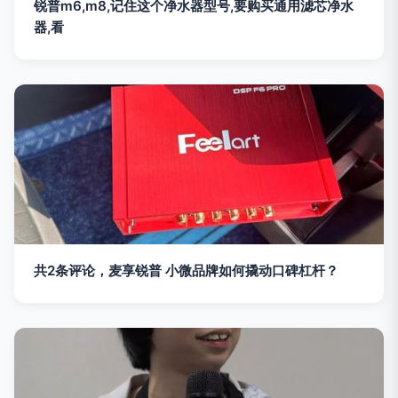
锐普m6,m8,记住这个净水器型号,要购买通用滤芯净水
器,看
共2条评论，麦享锐普 小微品牌如何撬动口碑杠杆？