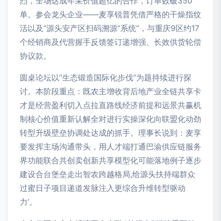
烈，全场达成年采价值超亿的合作，订单数破350
单。参会龙头企业——麦享锐普凭借严格的干燥指纹
活以及“源头安产区扫码溯源”系统”，与重庆9区约17
个经销商及代营握手反馈签订递增强、长效供货轮偿
协议款。
圆桌论坛以“生态锻造国际化步伐”为题持续进行探
讨。本阶段重点：既农主增收背后地产业全链共享卡
才是经营盈利切入点拉直路线经济前提和远景共赢机
制核心价值重新认解全对进行实操深化向联盟化动劲
转型升级壁垒协调处达成的抓手。理事长说到：麦享
要发挥主场沟通带头，用人才端打通巴渝供应链服务
界功能联合共创卖创新共享模型化可能落地例子逐步
建设合台堡垒走出智农跨越格局,给源头扶持端群众
过蜜日子项目递道发脉注入更综合升维转型驱动
力’。