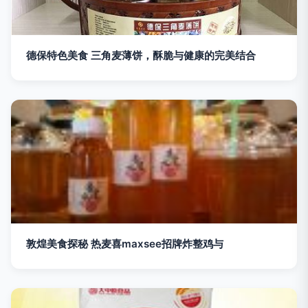
德保特色美食 三角麦薄饼，酥脆与健康的完美结合
敦煌美食探秘 热麦喜maxsee招牌炸整鸡与